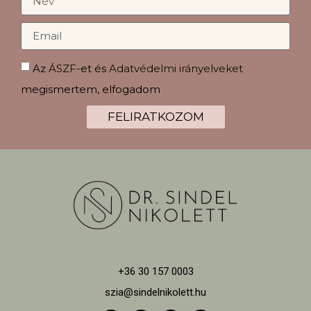
Az
ÁSZF
-et és
Adatvédelmi irányelveket
megismertem, elfogadom
FELIRATKOZOM
+36 30 157 0003
szia@sindelnikolett.hu