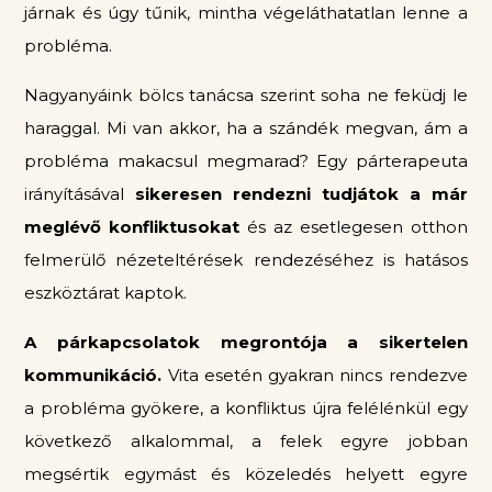
járnak és úgy tűnik, mintha végeláthatatlan lenne a
probléma.
Nagyanyáink bölcs tanácsa szerint soha ne feküdj le
haraggal. Mi van akkor, ha a szándék megvan, ám a
probléma makacsul megmarad? Egy párterapeuta
irányításával
sikeresen rendezni tudjátok a már
meglévő konfliktusokat
és az esetlegesen otthon
felmerülő nézeteltérések rendezéséhez is hatásos
eszköztárat kaptok.
A párkapcsolatok megrontója a sikertelen
kommunikáció.
Vita esetén gyakran nincs rendezve
a probléma gyökere, a konfliktus újra felélénkül egy
következő alkalommal, a felek egyre jobban
megsértik egymást és közeledés helyett egyre