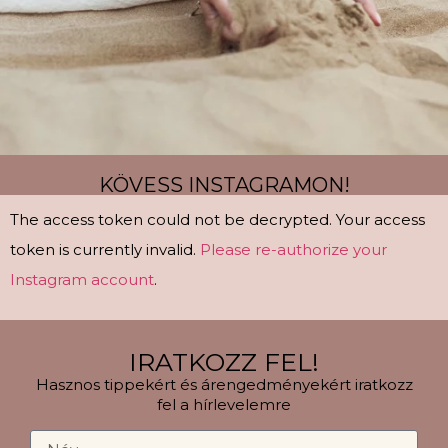
KÖVESS INSTAGRAMON!
The access token could not be decrypted. Your access
token is currently invalid.
Please re-authorize your
Instagram account
.
IRATKOZZ FEL!
Hasznos tippekért és árengedményekért iratkozz
fel a hírlevelemre