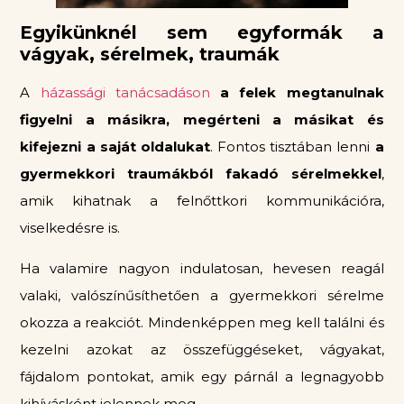
Egyikünknél sem egyformák a
vágyak, sérelmek, traumák
A
házassági tanácsadáson
a felek megtanulnak
figyelni a másikra, megérteni a másikat és
kifejezni a saját oldalukat
. Fontos tisztában lenni
a
gyermekkori traumákból fakadó sérelmekkel
,
amik kihatnak a felnőttkori kommunikációra,
viselkedésre is.
Ha valamire nagyon indulatosan, hevesen reagál
valaki, valószínűsíthetően a gyermekkori sérelme
okozza a reakciót. Mindenképpen meg kell találni és
kezelni azokat az összefüggéseket, vágyakat,
fájdalom pontokat, amik egy párnál a legnagyobb
kihívásként jelennek meg.